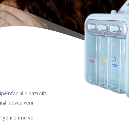
p Enfacial cihazı cilt
zlı cevap verir.
in yenilenme ve