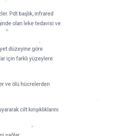
er. Pdt başlık, infrared
ğinde olan leke tedavisi ve
iyet düzeyine göre
lar için farklı yüzeylere
er ve ölü hücrelerden
ararak cilt kırışıklıklarını
mi sağlar.