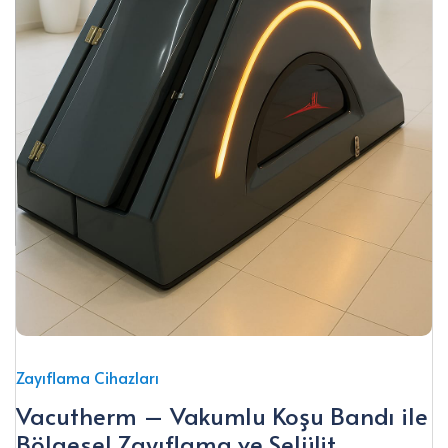
Z
L
Zayıflama Cihazları
Vacutherm – Vakumlu Koşu Bandı ile
Bölgesel Zayıflama ve Selülit